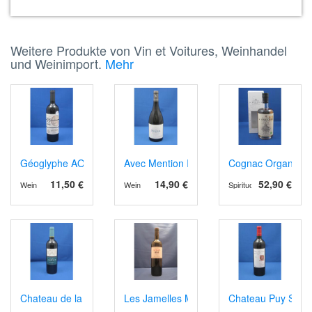
Weitere Produkte von Vin et Voitures, Weinhandel
und Weinimport.
Mehr
Géoglyphe AOP Madiran 2019
Avec Mention IGP 2024
Cognac Organic 1
11,50 €
14,90 €
52,90 €
Wein
Wein
Spirituosen
Chateau de la Jaubertie AOP Bergerac rot, Barrique
Les Jamelles Merlot
Chateau Puy Serva