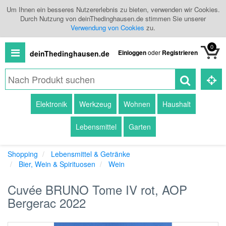
Um Ihnen ein besseres Nutzererlebnis zu bieten, verwenden wir Cookies.
Durch Nutzung von deinThedinghausen.de stimmen Sie unserer
Verwendung von Cookies
zu.
0
Einloggen
oder
Registrieren
deinThedinghausen.de
Alle
Elektronik
Werkzeug
Wohnen
Haushalt
Produkte
Lebensmittel
Garten
Kategorien
Shopping
Lebensmittel & Getränke
Händlerübersicht
Bier, Wein & Spirituosen
Wein
Branchenbuch
Cuvée BRUNO Tome IV rot, AOP
Bergerac 2022