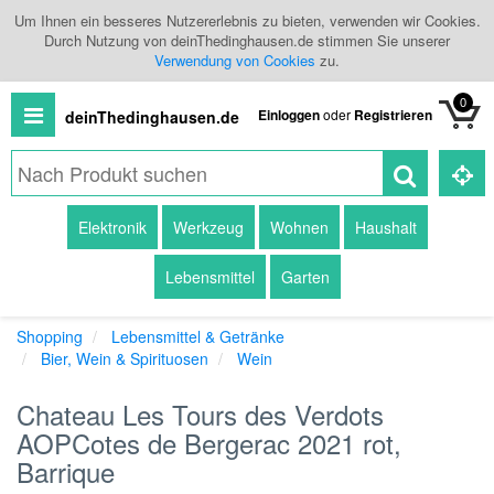
Um Ihnen ein besseres Nutzererlebnis zu bieten, verwenden wir Cookies.
Durch Nutzung von deinThedinghausen.de stimmen Sie unserer
Verwendung von Cookies
zu.
0
Einloggen
oder
Registrieren
deinThedinghausen.de
Alle
Elektronik
Werkzeug
Wohnen
Haushalt
Produkte
Lebensmittel
Garten
Kategorien
Shopping
Lebensmittel & Getränke
Händlerübersicht
Bier, Wein & Spirituosen
Wein
Branchenbuch
Chateau Les Tours des Verdots
AOPCotes de Bergerac 2021 rot,
Barrique