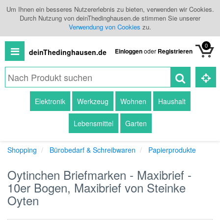
Um Ihnen ein besseres Nutzererlebnis zu bieten, verwenden wir Cookies.
Durch Nutzung von deinThedinghausen.de stimmen Sie unserer
Verwendung von Cookies
zu.
0
Einloggen
oder
Registrieren
deinThedinghausen.de
Alle
Elektronik
Werkzeug
Wohnen
Haushalt
Produkte
Lebensmittel
Garten
Kategorien
Shopping
Bürobedarf & Schreibwaren
Papierprodukte
Händlerübersicht
Oytinchen Briefmarken - Maxibrief -
Branchenbuch
10er Bogen, Maxibrief von Steinke
Oyten