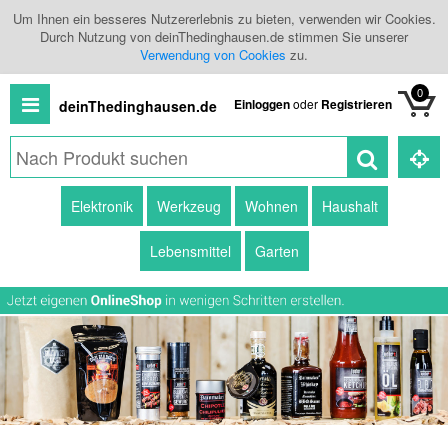
Um Ihnen ein besseres Nutzererlebnis zu bieten, verwenden wir Cookies.
Durch Nutzung von deinThedinghausen.de stimmen Sie unserer
Verwendung von Cookies
zu.
0
Einloggen
oder
Registrieren
deinThedinghausen.de
Alle
Elektronik
Werkzeug
Wohnen
Haushalt
Produkte
Lebensmittel
Garten
Kategorien
Händlerübersicht
Branchenbuch