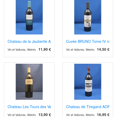
Chateau de la Jaubertie AOP Bergerac rot, Barrique
Cuvée BRUNO Tome IV rot, A
11,90 €
14,50 €
Vin et Voitures, Weinhandel und Weinimport
Vin et Voitures, Weinhandel und Weinimp
Chateau Les Tours des Verdots AOPCotes de Bergerac 2021 rot, 
Chateau de Tiregand AOP Pech
13,90 €
16,95 €
Vin et Voitures, Weinhandel und Weinimport
Vin et Voitures, Weinhandel und Weinimp