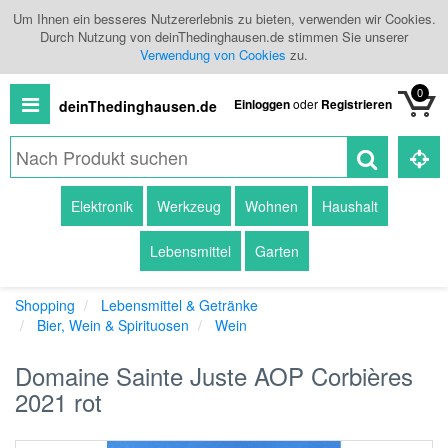
Um Ihnen ein besseres Nutzererlebnis zu bieten, verwenden wir Cookies.
Durch Nutzung von deinThedinghausen.de stimmen Sie unserer
Verwendung von Cookies
zu.
0
Einloggen
oder
Registrieren
deinThedinghausen.de
Alle
Elektronik
Werkzeug
Wohnen
Haushalt
Produkte
Lebensmittel
Garten
Kategorien
Shopping
Lebensmittel & Getränke
Händlerübersicht
Bier, Wein & Spirituosen
Wein
Branchenbuch
Domaine Sainte Juste AOP Corbières
2021 rot