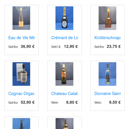
Eau de Vie Mirabelle
Crémant de Limoux Grande Cuvée 1531 B
Krütterschnaps
36,90 €
12,90 €
23,75 €
Spirituosen
Sekt & Schaumwein
Spirituosen
Cognac Organic 10
Chateau Calabre AOP Montravel 2024 wei
Domaine Sainte Ju
52,90 €
8,80 €
9,50 €
Spirituosen
Wein
Wein