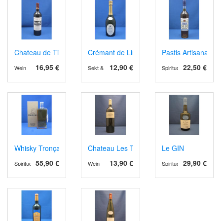
Chateau de Tiregand AOP Pecharment 2023 rot, Barrique
Crémant de Limoux Grande Cuvée 1531 B
Pastis Artisanal
16,95 €
12,90 €
22,50 €
Wein
Sekt & Schaumwein
Spirituosen
Whisky Tronçais
Chateau Les Tours des Verdots AOPCotes 
Le GIN
55,90 €
13,90 €
29,90 €
Spirituosen
Wein
Spirituosen