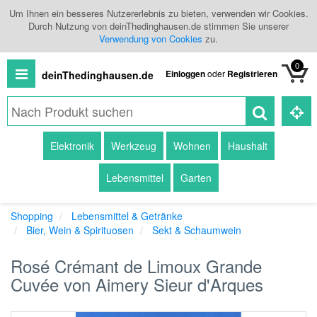
Um Ihnen ein besseres Nutzererlebnis zu bieten, verwenden wir Cookies.
Durch Nutzung von deinThedinghausen.de stimmen Sie unserer
Verwendung von Cookies
zu.
0
Einloggen
oder
Registrieren
deinThedinghausen.de
Alle
Elektronik
Werkzeug
Wohnen
Haushalt
Produkte
Lebensmittel
Garten
Kategorien
Shopping
Lebensmittel & Getränke
Händlerübersicht
Bier, Wein & Spirituosen
Sekt & Schaumwein
Branchenbuch
Rosé Crémant de Limoux Grande
Cuvée von Aimery Sieur d'Arques